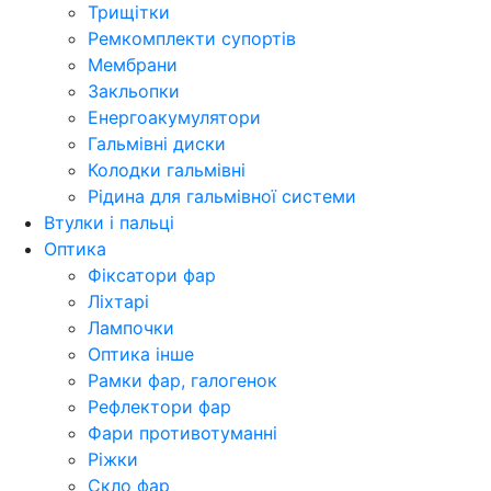
Трищітки
Ремкомплекти супортів
Мембрани
Закльопки
Енергоакумулятори
Гальмівні диски
Колодки гальмівні
Рідина для гальмівної системи
Втулки і пальці
Оптика
Фіксатори фар
Ліхтарі
Лампочки
Оптика інше
Рамки фар, галогенок
Рефлектори фар
Фари противотуманні
Ріжки
Скло фар