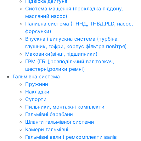
Підвіска двигуна
Система мащення (прокладка піддону,
масляний насос)
Паливна система (ТННД, ТНВД,PLD, насос,
форсунки)
Впускна і випускна система (турбіна,
глушник, гофри, корпус фільтра повітря)
Маховики(вінці, підшипники)
ГРМ (ГБЦ,розподільчий вал,товкач,
шестерні,ролики ремні)
Гальмівна система
Пружини
Накладки
Супорти
Пильники, монтажні комплекти
Гальмівні барабани
Шланги гальмівної системи
Камери гальмівні
Гальмівні вали і ремкомплекти валів