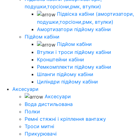
подушки,торсіони,рмк, втулки)
Підвіска кабіни (амортизатори,
подушки,торсіони,рмк, втулки)
Амортизатори підйому кабіни
Підйом кабіни
Підйом кабіни
Втулки і троси підйому кабіни
Кронштейни кабіни
Ремкомплекти підйому кабіни
Шланги підйому кабіни
Циліндри підйому кабіни
Аксесуари
Аксесуари
Вода дистильована
Полки
Ремні стяжні і кріплення вантажу
Троси митні
Прикурювачі