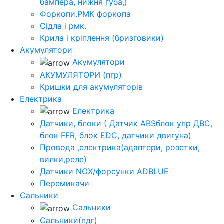
бампера, нижня губа,)
Форкопи.РМК форкопа
Сідла і рмк.
Крила і кріплення (бризговики)
Акумулятори
Акумулятори
АКУМУЛЯТОРИ (пгр)
Кришки для акумуляторів
Електрика
Електрика
Датчики, блоки ( Датчик ABSблок упр ДВС,
блок FFR, блок EDC, датчики двигуна)
Провода ,електрика(адаптери, розетки,
вилки,реле)
Датчики NOX/форсунки ADBLUE
Перемикачи
Сальники
Сальники
Сальники(пдг)