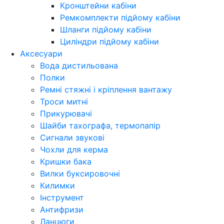
Кронштейни кабіни
Ремкомплекти підйому кабіни
Шланги підйому кабіни
Циліндри підйому кабіни
Аксесуари
Вода дистильована
Полки
Ремні стяжні і кріплення вантажу
Троси митні
Прикурювачі
Шайби тахографа, термопапір
Сигнали звукові
Чохли для керма
Кришки бака
Вилки буксировочні
Килимки
Інструмент
Антифризи
Ланцюги