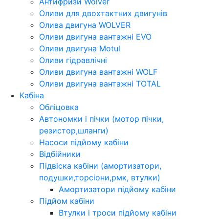
Антифризи Wolver
Оливи для двохтактних двигунів
Олива двигуна WOLVER
Оливи двигуна вантажні EVO
Оливи двигуна Motul
Оливи гідравлічні
Оливи двигуна вантажні WOLF
Оливи двигуна вантажні TOTAL
Кабіна
Обліцовка
Автономки і пічки (мотор пічки,
резистор,шланги)
Насоси підйому кабіни
Відбійники
Підвіска кабіни (амортизатори,
подушки,торсіони,рмк, втулки)
Амортизатори підйому кабіни
Підйом кабіни
Втулки і троси підйому кабіни