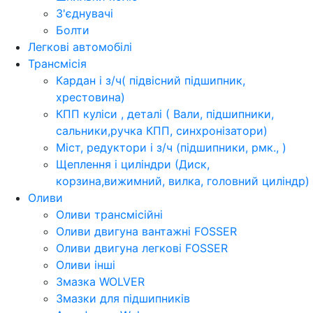
З'єднувачі
Болти
Легкові автомобілі
Трансмісія
Кардан і з/ч( підвісний підшипник,
хрестовина)
КПП куліси , деталі ( Вали, підшипники,
сальники,ручка КПП, синхронізатори)
Міст, редуктори і з/ч (підшипники, рмк., )
Щеплення і циліндри (Диск,
корзина,вижимний, вилка, головний циліндр)
Оливи
Оливи трансмісійні
Оливи двигуна вантажні FOSSER
Оливи двигуна легкові FOSSER
Оливи інші
Змазка WOLVER
Змазки для підшипників