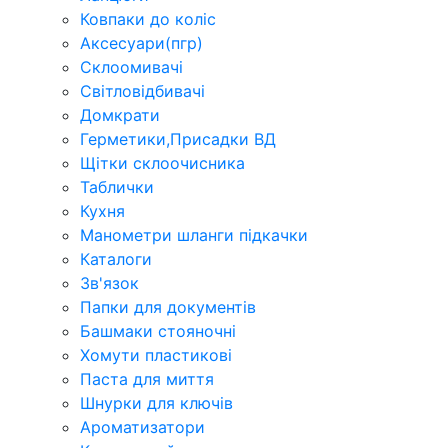
Ковпаки до коліс
Аксесуари(пгр)
Склоомивачі
Світловідбивачі
Домкрати
Герметики,Присадки ВД
Щітки склоочисника
Таблички
Кухня
Манометри шланги підкачки
Каталоги
Зв'язок
Папки для документів
Башмаки стояночні
Хомути пластикові
Паста для миття
Шнурки для ключів
Ароматизатори