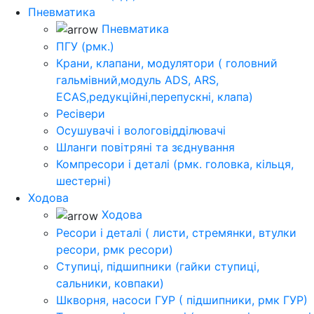
Пневматика
Пневматика
ПГУ (рмк.)
Крани, клапани, модулятори ( головний
гальмівний,модуль ADS, ARS,
ECAS,редукційні,перепускні, клапа)
Ресівери
Осушувачі і вологовідділювачі
Шланги повітряні та зєднування
Компресори і деталі (рмк. головка, кільця,
шестерні)
Ходова
Ходова
Ресори і деталі ( листи, стремянки, втулки
ресори, рмк ресори)
Ступиці, підшипники (гайки ступиці,
сальники, ковпаки)
Шкворня, насоси ГУР ( підшипники, рмк ГУР)