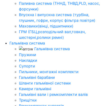
Паливна система (ТННД, ТНВД,PLD, насос,
форсунки)
Впускна і випускна система (турбіна,
глушник, гофри, корпус фільтра повітря)
Маховики(вінці, підшипники)
ГРМ (ГБЦ,розподільчий вал,товкач,
шестерні,ролики ремні)
Гальмівна система
Гальмівна система
Пружини
Накладки
Супорти
Пильники, монтажні комплекти
Гальмівні барабани
Шланги гальмівної системи
Камери гальмівні
Гальмівні вали і ремкомплекти валів
Трищітки
Ремкомплекти супортів