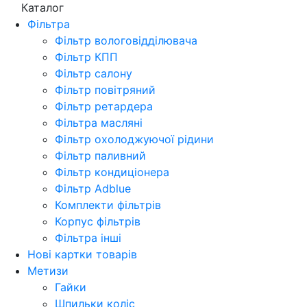
Каталог
Фільтра
Фільтр вологовідділювача
Фільтр КПП
Фільтр салону
Фільтр повітряний
Фільтр ретардера
Фільтра масляні
Фільтр охолоджуючої рідини
Фільтр паливний
Фільтр кондиціонера
Фільтр Adblue
Комплекти фільтрів
Корпус фільтрів
Фільтра інші
Нові картки товарів
Метизи
Гайки
Шпильки коліс