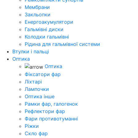
Мембрани
Закльопки
Енергоакумулятори
Гальмівні диски
Колодки гальмівні
Рідина для гальмівної системи
Втулки і пальці
Оптика
Оптика
Фіксатори фар
Ліхтарі
Лампочки
Оптика інше
Рамки фар, галогенок
Рефлектори фар
Фари противотуманні
Ріжки
Скло фар