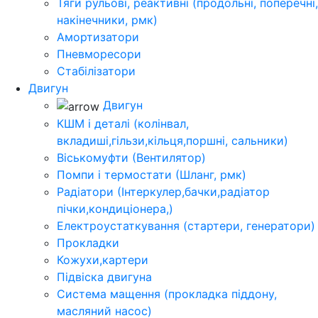
Тяги рульові, реактивні (продольні, поперечні,
накінечники, рмк)
Амортизатори
Пневморесори
Стабілізатори
Двигун
Двигун
КШМ і деталі (колінвал,
вкладиші,гільзи,кільця,поршні, сальники)
Віськомуфти (Вентилятор)
Помпи і термостати (Шланг, рмк)
Радіатори (Інтеркулер,бачки,радіатор
пічки,кондиціонера,)
Електроустаткування (стартери, генератори)
Прокладки
Кожухи,картери
Підвіска двигуна
Система мащення (прокладка піддону,
масляний насос)