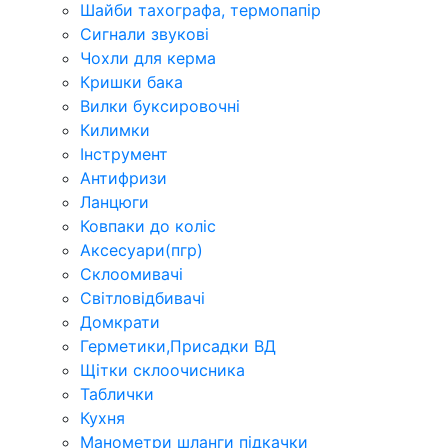
Шайби тахографа, термопапір
Сигнали звукові
Чохли для керма
Кришки бака
Вилки буксировочні
Килимки
Інструмент
Антифризи
Ланцюги
Ковпаки до коліс
Аксесуари(пгр)
Склоомивачі
Світловідбивачі
Домкрати
Герметики,Присадки ВД
Щітки склоочисника
Таблички
Кухня
Манометри шланги підкачки