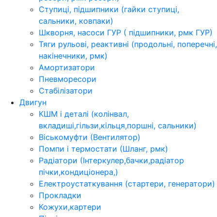
Ступиці, підшипники (гайки ступиці,
сальники, ковпаки)
Шкворня, насоси ГУР ( підшипники, рмк ГУР)
Тяги рульові, реактивні (продольні, поперечні,
накінечники, рмк)
Амортизатори
Пневморесори
Стабілізатори
Двигун
КШМ і деталі (колінвал,
вкладиші,гільзи,кільця,поршні, сальники)
Віськомуфти (Вентилятор)
Помпи і термостати (Шланг, рмк)
Радіатори (Інтеркулер,бачки,радіатор
пічки,кондиціонера,)
Електроустаткування (стартери, генератори)
Прокладки
Кожухи,картери