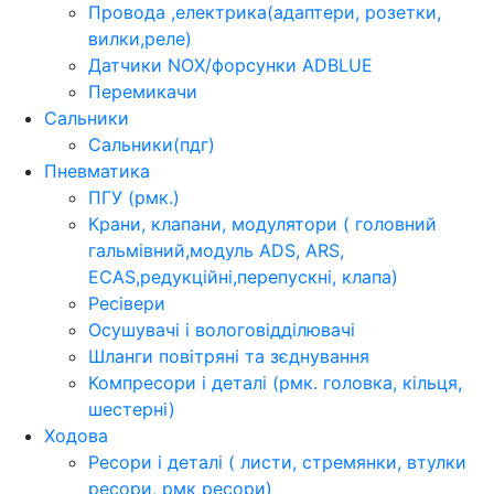
Провода ,електрика(адаптери, розетки,
вилки,реле)
Датчики NOX/форсунки ADBLUE
Перемикачи
Сальники
Сальники(пдг)
Пневматика
ПГУ (рмк.)
Крани, клапани, модулятори ( головний
гальмівний,модуль ADS, ARS,
ECAS,редукційні,перепускні, клапа)
Ресівери
Осушувачі і вологовідділювачі
Шланги повітряні та зєднування
Компресори і деталі (рмк. головка, кільця,
шестерні)
Ходова
Ресори і деталі ( листи, стремянки, втулки
ресори, рмк ресори)