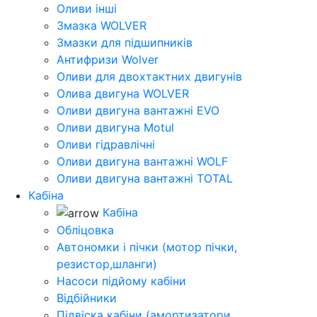
Оливи інші
Змазка WOLVER
Змазки для підшипників
Антифризи Wolver
Оливи для двохтактних двигунів
Олива двигуна WOLVER
Оливи двигуна вантажні EVO
Оливи двигуна Motul
Оливи гідравлічні
Оливи двигуна вантажні WOLF
Оливи двигуна вантажні TOTAL
Кабіна
Кабіна
Обліцовка
Автономки і пічки (мотор пічки,
резистор,шланги)
Насоси підйому кабіни
Відбійники
Підвіска кабіни (амортизатори,