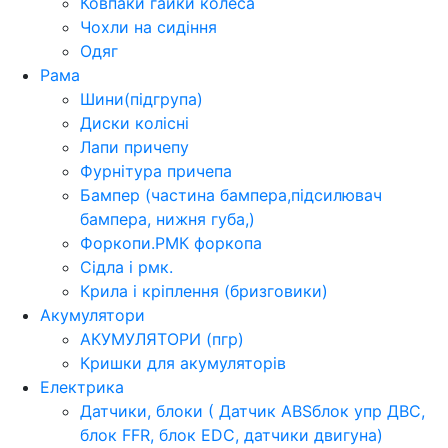
Ковпаки гайки колеса
Чохли на сидіння
Одяг
Рама
Шини(підгрупа)
Диски колісні
Лапи причепу
Фурнітура причепа
Бампер (частина бампера,підсилювач
бампера, нижня губа,)
Форкопи.РМК форкопа
Сідла і рмк.
Крила і кріплення (бризговики)
Акумулятори
АКУМУЛЯТОРИ (пгр)
Кришки для акумуляторів
Електрика
Датчики, блоки ( Датчик ABSблок упр ДВС,
блок FFR, блок EDC, датчики двигуна)