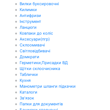
Вилки буксировочні
Килимки
Антифризи
Інструмент
Ланцюги
Ковпаки до коліс
Аксесуари(пгр)
Склоомивачі
Світловідбивачі
Домкрати
Герметики,Присадки ВД
Щітки склоочисника
Таблички
Кухня
Манометри шланги підкачки
Каталоги
Зв'язок
Папки для документів
Башмаки стояночні