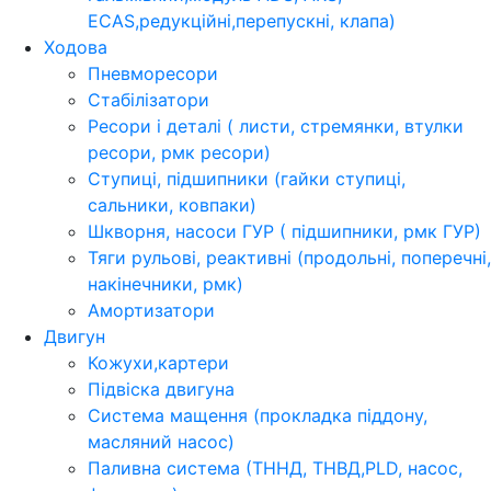
ECAS,редукційні,перепускні, клапа)
Ходова
Пневморесори
Стабілізатори
Ресори і деталі ( листи, стремянки, втулки
ресори, рмк ресори)
Ступиці, підшипники (гайки ступиці,
сальники, ковпаки)
Шкворня, насоси ГУР ( підшипники, рмк ГУР)
Тяги рульові, реактивні (продольні, поперечні,
накінечники, рмк)
Амортизатори
Двигун
Кожухи,картери
Підвіска двигуна
Система мащення (прокладка піддону,
масляний насос)
Паливна система (ТННД, ТНВД,PLD, насос,