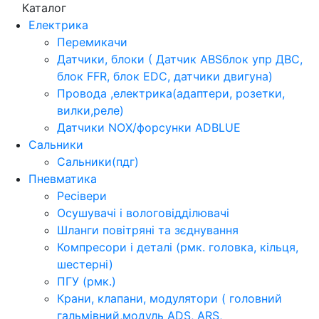
Каталог
Електрика
Перемикачи
Датчики, блоки ( Датчик ABSблок упр ДВС,
блок FFR, блок EDC, датчики двигуна)
Провода ,електрика(адаптери, розетки,
вилки,реле)
Датчики NOX/форсунки ADBLUE
Сальники
Сальники(пдг)
Пневматика
Ресівери
Осушувачі і вологовідділювачі
Шланги повітряні та зєднування
Компресори і деталі (рмк. головка, кільця,
шестерні)
ПГУ (рмк.)
Крани, клапани, модулятори ( головний
гальмівний,модуль ADS, ARS,