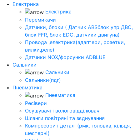
Електрика
Електрика
Перемикачи
Датчики, блоки ( Датчик ABSблок упр ДВС,
блок FFR, блок EDC, датчики двигуна)
Провода ,електрика(адаптери, розетки,
вилки,реле)
Датчики NOX/форсунки ADBLUE
Сальники
Сальники
Сальники(пдг)
Пневматика
Пневматика
Ресівери
Осушувачі і вологовідділювачі
Шланги повітряні та зєднування
Компресори і деталі (рмк. головка, кільця,
шестерні)