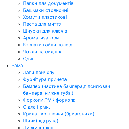
Папки для документів
Башмаки стояночні
Хомути пластикові
Паста для миття
Шнурки для ключів
Ароматизатори
Ковпаки гайки колеса
Чохли на сидіння
Одяг
Рама
Лапи причепу
Фурнітура причепа
Бампер (частина бампера,підсилювач
бампера, нижня губа,)
Форкопи.РМК форкопа
Сідла і рмк.
Крила і кріплення (бризговики)
Шини(підгрупа)
Диски колісні