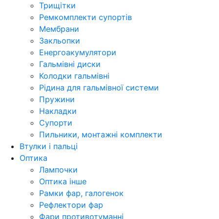
Трищітки
Ремкомплекти супортів
Мембрани
Закльопки
Енергоакумулятори
Гальмівні диски
Колодки гальмівні
Рідина для гальмівної системи
Пружини
Накладки
Супорти
Пильники, монтажні комплекти
Втулки і пальці
Оптика
Лампочки
Оптика інше
Рамки фар, галогенок
Рефлектори фар
Фари противотуманні