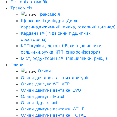
Легкові автомобілі
Трансмісія
Трансмісія
Щеплення і циліндри (Диск,
корзина,вижимний, вилка, головний циліндр)
Кардан і з/ч( підвісний підшипник,
хрестовина)
КПП куліси , деталі ( Вали, підшипники,
сальники,ручка КПП, синхронізатори)
Міст, редуктори і з/ч (підшипники, рмк., )
Оливи
Оливи
Оливи для двохтактних двигунів
Олива двигуна WOLVER
Оливи двигуна вантажні EVO
Оливи двигуна Motul
Оливи гідравлічні
Оливи двигуна вантажні WOLF
Оливи двигуна вантажні TOTAL