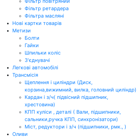
Фільтр повітряний
Фільтр ретардера
Фільтра масляні
Нові картки товарів
Метизи
Болти
Гайки
Шпильки коліс
З'єднувачі
Легкові автомобілі
Трансмісія
Щеплення і циліндри (Диск,
корзина,вижимний, вилка, головний циліндр)
Кардан і з/ч( підвісний підшипник,
хрестовина)
КПП куліси , деталі ( Вали, підшипники,
сальники,ручка КПП, синхронізатори)
Міст, редуктори і з/ч (підшипники, рмк., )
Оливи