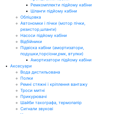
Ремкомплекти підйому кабіни
Шланги підйому кабіни
Обліцовка
Автономки і пічки (мотор пічки,
резистор,шланги)
Насоси підйому кабіни
Відбійники
Підвіска кабіни (амортизатори,
подушки,торсіони,рмк, втулки)
Амортизатори підйому кабіни
Аксесуари
Вода дистильована
Полки
Ремні стяжні і кріплення вантажу
Троси митні
Прикурювачі
Шайби тахографа, термопапір
Сигнали звукові