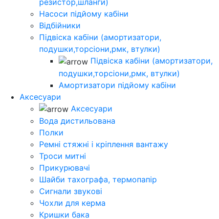
резистор,шланги)
Насоси підйому кабіни
Відбійники
Підвіска кабіни (амортизатори,
подушки,торсіони,рмк, втулки)
Підвіска кабіни (амортизатори,
подушки,торсіони,рмк, втулки)
Амортизатори підйому кабіни
Аксесуари
Аксесуари
Вода дистильована
Полки
Ремні стяжні і кріплення вантажу
Троси митні
Прикурювачі
Шайби тахографа, термопапір
Сигнали звукові
Чохли для керма
Кришки бака