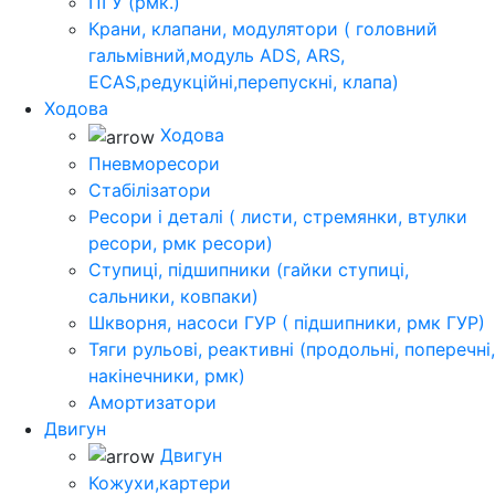
ПГУ (рмк.)
Крани, клапани, модулятори ( головний
гальмівний,модуль ADS, ARS,
ECAS,редукційні,перепускні, клапа)
Ходова
Ходова
Пневморесори
Стабілізатори
Ресори і деталі ( листи, стремянки, втулки
ресори, рмк ресори)
Ступиці, підшипники (гайки ступиці,
сальники, ковпаки)
Шкворня, насоси ГУР ( підшипники, рмк ГУР)
Тяги рульові, реактивні (продольні, поперечні,
накінечники, рмк)
Амортизатори
Двигун
Двигун
Кожухи,картери