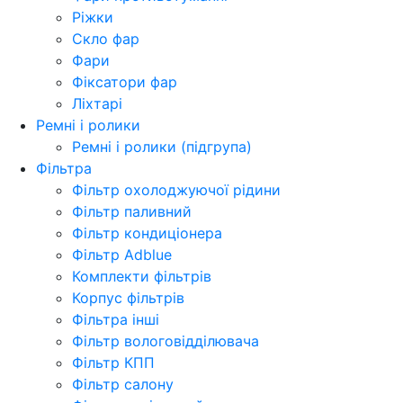
Ріжки
Скло фар
Фари
Фіксатори фар
Ліхтарі
Ремні і ролики
Ремні і ролики (підгрупа)
Фільтра
Фільтр охолоджуючої рідини
Фільтр паливний
Фільтр кондиціонера
Фільтр Adblue
Комплекти фільтрів
Корпус фільтрів
Фільтра інші
Фільтр вологовідділювача
Фільтр КПП
Фільтр салону