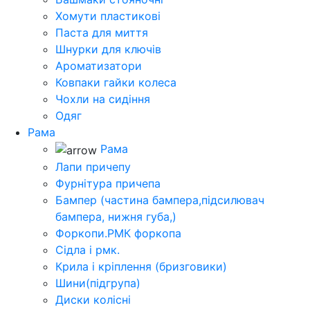
Хомути пластикові
Паста для миття
Шнурки для ключів
Ароматизатори
Ковпаки гайки колеса
Чохли на сидіння
Одяг
Рама
Рама
Лапи причепу
Фурнітура причепа
Бампер (частина бампера,підсилювач
бампера, нижня губа,)
Форкопи.РМК форкопа
Сідла і рмк.
Крила і кріплення (бризговики)
Шини(підгрупа)
Диски колісні