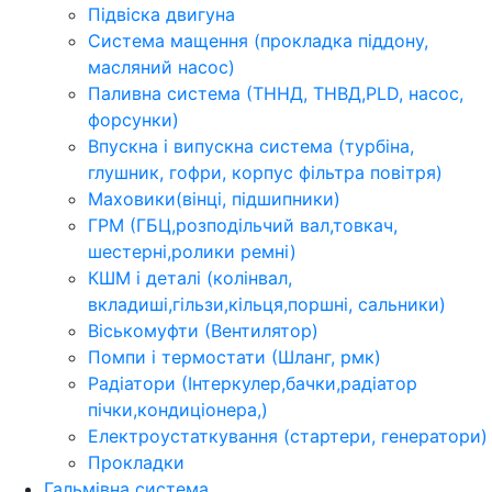
Підвіска двигуна
Система мащення (прокладка піддону,
масляний насос)
Паливна система (ТННД, ТНВД,PLD, насос,
форсунки)
Впускна і випускна система (турбіна,
глушник, гофри, корпус фільтра повітря)
Маховики(вінці, підшипники)
ГРМ (ГБЦ,розподільчий вал,товкач,
шестерні,ролики ремні)
КШМ і деталі (колінвал,
вкладиші,гільзи,кільця,поршні, сальники)
Віськомуфти (Вентилятор)
Помпи і термостати (Шланг, рмк)
Радіатори (Інтеркулер,бачки,радіатор
пічки,кондиціонера,)
Електроустаткування (стартери, генератори)
Прокладки
Гальмівна система