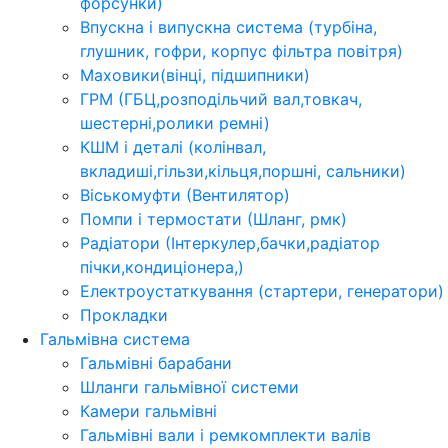
форсунки)
Впускна і випускна система (турбіна,
глушник, гофри, корпус фільтра повітря)
Маховики(вінці, підшипники)
ГРМ (ГБЦ,розподільчий вал,товкач,
шестерні,ролики ремні)
КШМ і деталі (колінвал,
вкладиші,гільзи,кільця,поршні, сальники)
Віськомуфти (Вентилятор)
Помпи і термостати (Шланг, рмк)
Радіатори (Інтеркулер,бачки,радіатор
пічки,кондиціонера,)
Електроустаткування (стартери, генератори)
Прокладки
Гальмівна система
Гальмівні барабани
Шланги гальмівної системи
Камери гальмівні
Гальмівні вали і ремкомплекти валів