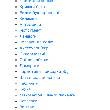
Чохли для керма
Кришки бака
Вилки буксировочні
Килимки
Антифризи
Інструмент
Ланцюги
Ковпаки до коліс
Аксесуари(пгр)
Склоомивачі
Світловідбивачі
Домкрати
Герметики,Присадки ВД
Щітки склоочисника
Таблички
Кухня
Манометри шланги підкачки
Каталоги
Зв'язок