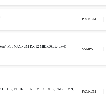
 mm
PROKOM
465мм) RVI MAGNUM DXi12-MIDR06.35.40P/41
SAMPA
 FH 12, FH 16, FL 12, FM 10, FM 12, FM 7, FM 9,
PROKOM