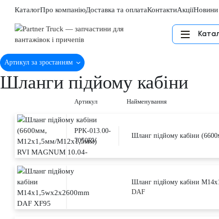
Каталог
Про компанію
Доставка та оплата
Контакти
Акції
Новини
Ката
Артикул за зростанням
Шланги підйому кабіни
Артикул
Найменування
PPK-013.00-
Шланг підйому кабіни (660
7050RV
Шланг підйому кабіни M14
DAF