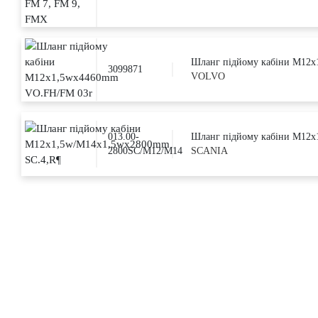
Шланг підйому кабіни M12
3099871
VOLVO
013.00-
Шланг підйому кабіни M12x
2800SC/M12/M14
SCANIA