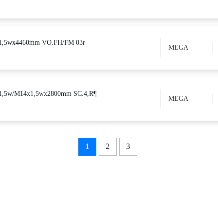
x1,5wx4460mm VO.FH/FM 03r
MEGA
1,5w/M14x1,5wx2800mm SC.4,R¶
MEGA
1
2
3