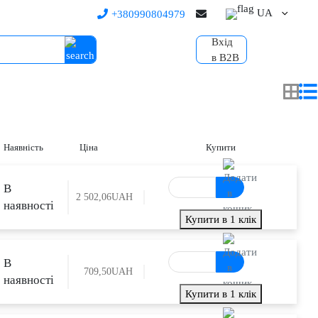
UA
+380990804979
Вхід
в B2B
Наявність
Ціна
Купити
В
2 502,06
UAH
наявності
Купити в 1 клік
В
709,50
UAH
наявності
Купити в 1 клік