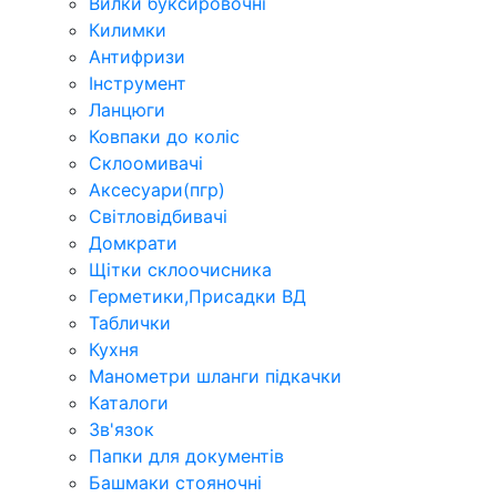
Вилки буксировочні
Килимки
Антифризи
Інструмент
Ланцюги
Ковпаки до коліс
Склоомивачі
Аксесуари(пгр)
Світловідбивачі
Домкрати
Щітки склоочисника
Герметики,Присадки ВД
Таблички
Кухня
Манометри шланги підкачки
Каталоги
Зв'язок
Папки для документів
Башмаки стояночні