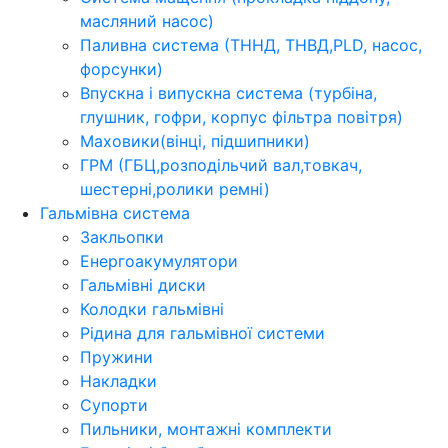
масляний насос)
Паливна система (ТННД, ТНВД,PLD, насос,
форсунки)
Впускна і випускна система (турбіна,
глушник, гофри, корпус фільтра повітря)
Маховики(вінці, підшипники)
ГРМ (ГБЦ,розподільчий вал,товкач,
шестерні,ролики ремні)
Гальмівна система
Закльопки
Енергоакумулятори
Гальмівні диски
Колодки гальмівні
Рідина для гальмівної системи
Пружини
Накладки
Супорти
Пильники, монтажні комплекти