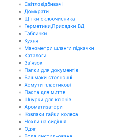
Світловідбивачі
Домкрати
Щітки склоочисника
Герметики,Присадки ВД
Таблички
Кухня
Манометри шланги підкачки
Каталоги
Зв'язок
Папки для документів
Башмаки стояночні
Хомути пластикові
Паста для миття
Шнурки для ключів
Ароматизатори
Ковпаки гайки колеса
Чохли на сидіння
Одяг
Вода дистильована