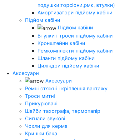
подушки,торсіони,рмк, втулки)
Амортизатори підйому кабіни
Підйом кабіни
Підйом кабіни
Втулки і троси підйому кабіни
Кронштейни кабіни
Ремкомплекти підйому кабіни
Шланги підйому кабіни
Циліндри підйому кабіни
Аксесуари
Аксесуари
Ремні стяжні і кріплення вантажу
Троси митні
Прикурювачі
Шайби тахографа, термопапір
Сигнали звукові
Чохли для керма
Кришки бака