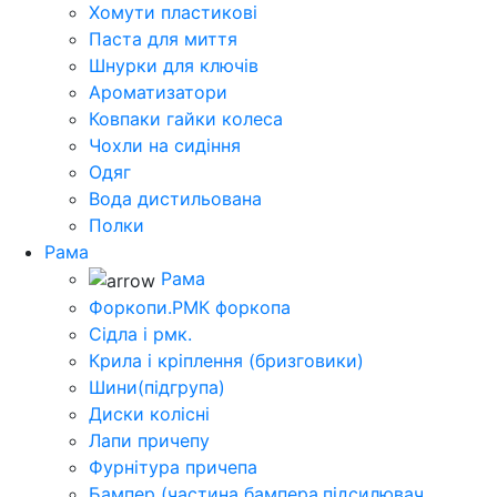
Хомути пластикові
Паста для миття
Шнурки для ключів
Ароматизатори
Ковпаки гайки колеса
Чохли на сидіння
Одяг
Вода дистильована
Полки
Рама
Рама
Форкопи.РМК форкопа
Сідла і рмк.
Крила і кріплення (бризговики)
Шини(підгрупа)
Диски колісні
Лапи причепу
Фурнітура причепа
Бампер (частина бампера,підсилювач