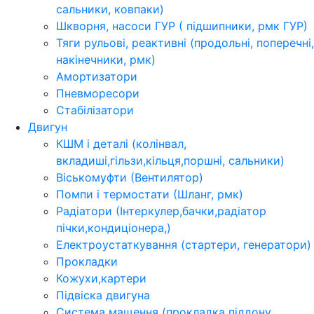
сальники, ковпаки)
Шкворня, насоси ГУР ( підшипники, рмк ГУР)
Тяги рульові, реактивні (продольні, поперечні,
накінечники, рмк)
Амортизатори
Пневморесори
Стабілізатори
Двигун
КШМ і деталі (колінвал,
вкладиші,гільзи,кільця,поршні, сальники)
Віськомуфти (Вентилятор)
Помпи і термостати (Шланг, рмк)
Радіатори (Інтеркулер,бачки,радіатор
пічки,кондиціонера,)
Електроустаткування (стартери, генератори)
Прокладки
Кожухи,картери
Підвіска двигуна
Система мащення (прокладка піддону,