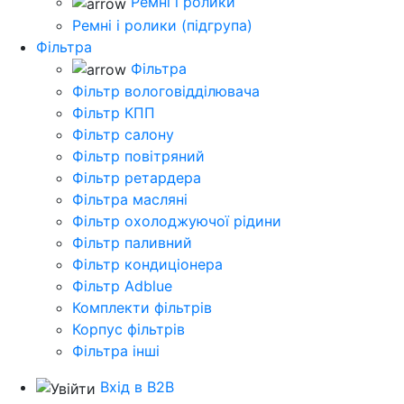
Ремні і ролики
Ремні і ролики (підгрупа)
Фільтра
Фільтра
Фільтр вологовідділювача
Фільтр КПП
Фільтр салону
Фільтр повітряний
Фільтр ретардера
Фільтра масляні
Фільтр охолоджуючої рідини
Фільтр паливний
Фільтр кондиціонера
Фільтр Adblue
Комплекти фільтрів
Корпус фільтрів
Фільтра інші
Вхід в B2B