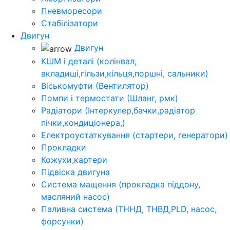
Пневморесори
Стабілізатори
Двигун
Двигун
КШМ і деталі (колінвал,
вкладиші,гільзи,кільця,поршні, сальники)
Віськомуфти (Вентилятор)
Помпи і термостати (Шланг, рмк)
Радіатори (Інтеркулер,бачки,радіатор
пічки,кондиціонера,)
Електроустаткування (стартери, генератори)
Прокладки
Кожухи,картери
Підвіска двигуна
Система мащення (прокладка піддону,
масляний насос)
Паливна система (ТННД, ТНВД,PLD, насос,
форсунки)