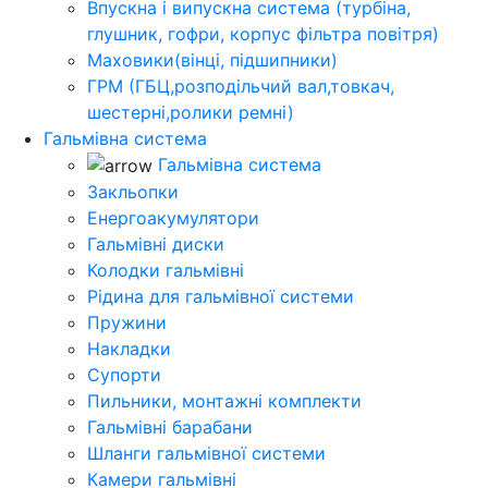
Впускна і випускна система (турбіна,
глушник, гофри, корпус фільтра повітря)
Маховики(вінці, підшипники)
ГРМ (ГБЦ,розподільчий вал,товкач,
шестерні,ролики ремні)
Гальмівна система
Гальмівна система
Закльопки
Енергоакумулятори
Гальмівні диски
Колодки гальмівні
Рідина для гальмівної системи
Пружини
Накладки
Супорти
Пильники, монтажні комплекти
Гальмівні барабани
Шланги гальмівної системи
Камери гальмівні