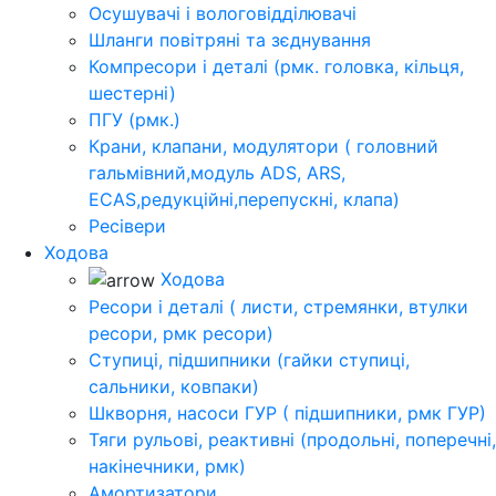
Осушувачі і вологовідділювачі
Шланги повітряні та зєднування
Компресори і деталі (рмк. головка, кільця,
шестерні)
ПГУ (рмк.)
Крани, клапани, модулятори ( головний
гальмівний,модуль ADS, ARS,
ECAS,редукційні,перепускні, клапа)
Ресівери
Ходова
Ходова
Ресори і деталі ( листи, стремянки, втулки
ресори, рмк ресори)
Ступиці, підшипники (гайки ступиці,
сальники, ковпаки)
Шкворня, насоси ГУР ( підшипники, рмк ГУР)
Тяги рульові, реактивні (продольні, поперечні,
накінечники, рмк)
Амортизатори