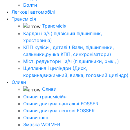
Болти
Легкові автомобілі
Трансмісія
Трансмісія
Кардан і з/ч( підвісний підшипник,
хрестовина)
КПП куліси , деталі ( Вали, підшипники,
сальники,ручка КПП, синхронізатори)
Міст, редуктори і з/ч (підшипники, рмк., )
Щеплення і циліндри (Диск,
корзина,вижимний, вилка, головний циліндр)
Оливи
Оливи
Оливи трансмісійні
Оливи двигуна вантажні FOSSER
Оливи двигуна легкові FOSSER
Оливи інші
Змазка WOLVER