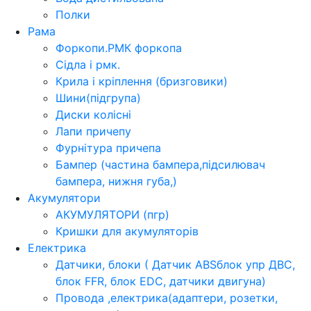
Полки
Рама
Форкопи.РМК форкопа
Сідла і рмк.
Крила і кріплення (бризговики)
Шини(підгрупа)
Диски колісні
Лапи причепу
Фурнітура причепа
Бампер (частина бампера,підсилювач
бампера, нижня губа,)
Акумулятори
АКУМУЛЯТОРИ (пгр)
Кришки для акумуляторів
Електрика
Датчики, блоки ( Датчик ABSблок упр ДВС,
блок FFR, блок EDC, датчики двигуна)
Провода ,електрика(адаптери, розетки,