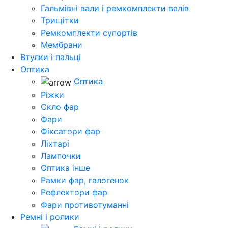
Гальмівні вали і ремкомплекти валів
Трищітки
Ремкомплекти супортів
Мембрани
Втулки і пальці
Оптика
Оптика
Ріжки
Скло фар
Фари
Фіксатори фар
Ліхтарі
Лампочки
Оптика інше
Рамки фар, галогенок
Рефлектори фар
Фари противотуманні
Ремні і ролики