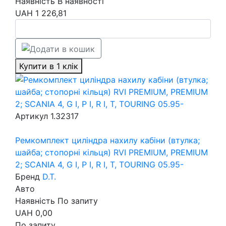
Наявність
В наявності
UAH
1 226,81
Купити в 1 клік
Артикул
1.32317
Ремкомплект циліндра нахилу кабіни (втулка;
шайба; стопорні кільця) RVI PREMIUM, PREMIUM
2; SCANIA 4, G I, P I, R I, T, TOURING 05.95-
Бренд
D.T.
Авто
Наявність
По запиту
UAH
0,00
По запиту