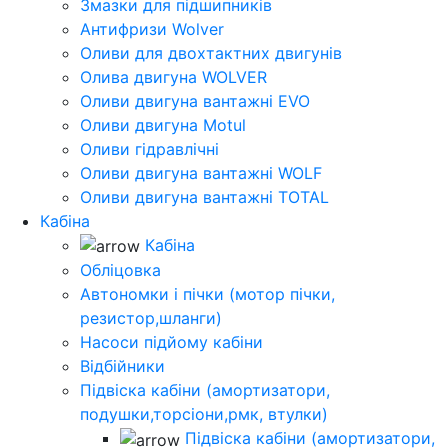
Змазки для підшипників
Антифризи Wolver
Оливи для двохтактних двигунів
Олива двигуна WOLVER
Оливи двигуна вантажні EVO
Оливи двигуна Motul
Оливи гідравлічні
Оливи двигуна вантажні WOLF
Оливи двигуна вантажні TOTAL
Кабіна
Кабіна
Обліцовка
Автономки і пічки (мотор пічки,
резистор,шланги)
Насоси підйому кабіни
Відбійники
Підвіска кабіни (амортизатори,
подушки,торсіони,рмк, втулки)
Підвіска кабіни (амортизатори,