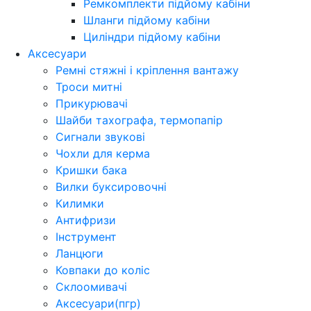
Ремкомплекти підйому кабіни
Шланги підйому кабіни
Циліндри підйому кабіни
Аксесуари
Ремні стяжні і кріплення вантажу
Троси митні
Прикурювачі
Шайби тахографа, термопапір
Сигнали звукові
Чохли для керма
Кришки бака
Вилки буксировочні
Килимки
Антифризи
Інструмент
Ланцюги
Ковпаки до коліс
Склоомивачі
Аксесуари(пгр)