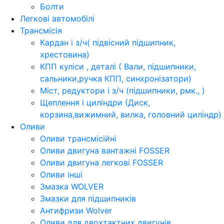
Болти
Легкові автомобілі
Трансмісія
Кардан і з/ч( підвісний підшипник,
хрестовина)
КПП куліси , деталі ( Вали, підшипники,
сальники,ручка КПП, синхронізатори)
Міст, редуктори і з/ч (підшипники, рмк., )
Щеплення і циліндри (Диск,
корзина,вижимний, вилка, головний циліндр)
Оливи
Оливи трансмісійні
Оливи двигуна вантажні FOSSER
Оливи двигуна легкові FOSSER
Оливи інші
Змазка WOLVER
Змазки для підшипників
Антифризи Wolver
Оливи для двохтактних двигунів