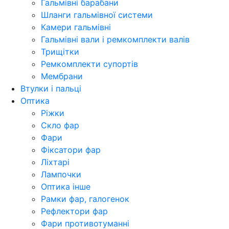
Гальмівні барабани
Шланги гальмівної системи
Камери гальмівні
Гальмівні вали і ремкомплекти валів
Трищітки
Ремкомплекти супортів
Мембрани
Втулки і пальці
Оптика
Ріжки
Скло фар
Фари
Фіксатори фар
Ліхтарі
Лампочки
Оптика інше
Рамки фар, галогенок
Рефлектори фар
Фари противотуманні