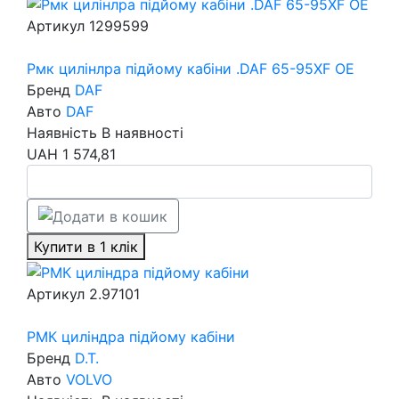
Артикул
1299599
Рмк цилінлра підйому кабіни .DAF 65-95XF OE
Бренд
DAF
Авто
DAF
Наявність
В наявності
UAH
1 574,81
Купити в 1 клік
Артикул
2.97101
РМК циліндра підйому кабіни
Бренд
D.T.
Авто
VOLVO