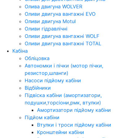
Олива двигуна WOLVER
Оливи двигуна вантажні EVO
Оливи двигуна Motul
Оливи гідравлічні
Оливи двигуна вантажні WOLF
Оливи двигуна вантажні TOTAL
Кабіна
Обліцовка
Автономки і пічки (мотор пічки,
резистор,шланги)
Насоси підйому кабіни
Відбійники
Підвіска кабіни (амортизатори,
подушки,торсіони,рмк, втулки)
Амортизатори підйому кабіни
Підйом кабіни
Втулки і троси підйому кабіни
Кронштейни кабіни