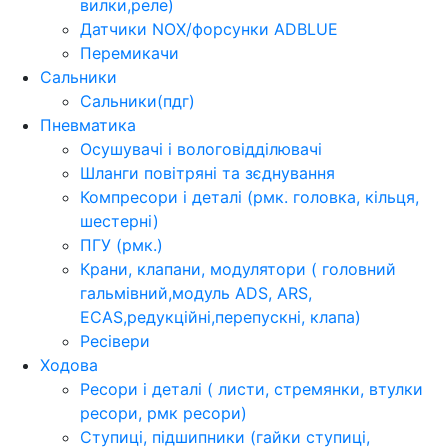
вилки,реле)
Датчики NOX/форсунки ADBLUE
Перемикачи
Сальники
Сальники(пдг)
Пневматика
Осушувачі і вологовідділювачі
Шланги повітряні та зєднування
Компресори і деталі (рмк. головка, кільця,
шестерні)
ПГУ (рмк.)
Крани, клапани, модулятори ( головний
гальмівний,модуль ADS, ARS,
ECAS,редукційні,перепускні, клапа)
Ресівери
Ходова
Ресори і деталі ( листи, стремянки, втулки
ресори, рмк ресори)
Ступиці, підшипники (гайки ступиці,