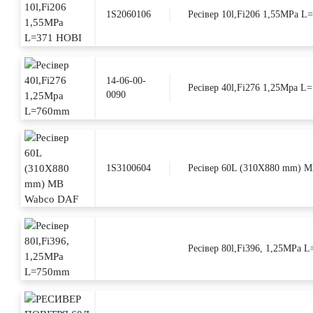
1S2060106
Ресівер 10l,Fi206 1,55MPa L
14-06-00-
Ресівер 40l,Fi276 1,25Mpa 
0090
1S3100604
Ресівер 60L (310X880 mm) 
Ресівер 80l,Fi396, 1,25MPa