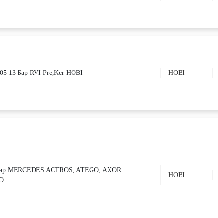
705 13 Бар RVI Pre,Ker HOBI
HOBI
,5 Бар MERCEDES ACTROS; ATEGO; AXOR
HOBI
O