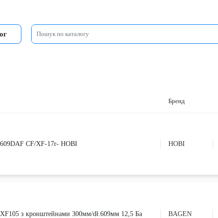
ог
Бренд
L=609DAF CF/XF-17r- HOBI
HOBI
 XF105 з кронштейнами 300мм/dł.609мм 12,5 Ба
BAGEN