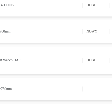
=371 HOBI
HOBI
L=760mm
NOWY
MB Wabco DAF
HOBI
 L=750mm