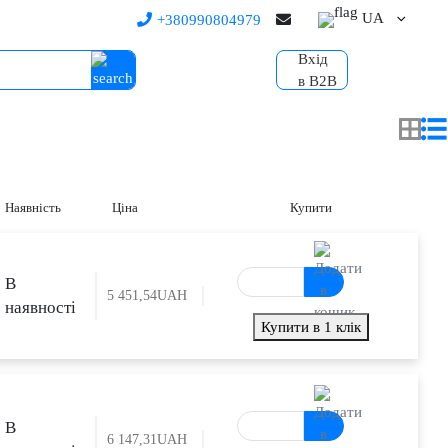
UA
+380990804979
Вхід
в B2B
Наявність
Ціна
Купити
В
5 451,54
UAH
наявності
Купити в 1 клік
В
6 147,31
UAH