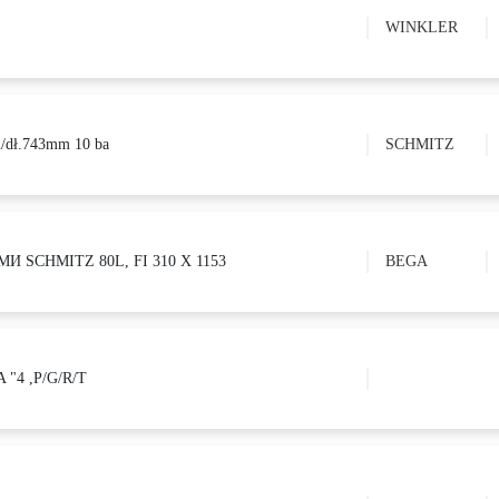
WINKLER
m/dł.743mm 10 ba
SCHMITZ
 SCHMITZ 80L, FI 310 X 1153
BEGA
 "4 ,P/G/R/T