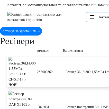
Каталог
Про компанію
Доставка та оплата
Контакти
Акції
Новини
Катал
Артикул за зростанням
Ресівери
Артикул
Найменування
2S3000360
Ресівер.36l,Fi300 1,55MPa 
T822031
Ресівер повітряний 36L DAF