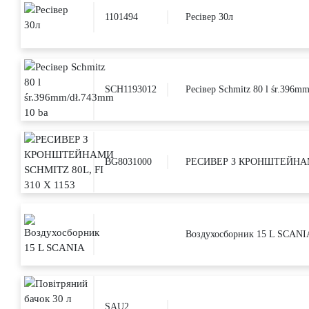
1101494
Ресівер 30л
SCH1193012
Ресівер Schmitz 80 l śr.396m
BG8031000
РЕСИВЕР З КРОНШТЕЙНАМИ
Воздухосборник 15 L SCANIA
SAU2