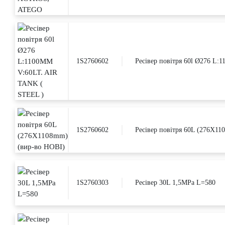
1S2760602
Ресівер повітря 60l Ø276 L
1S2760602
Ресівер повітря 60L (276X1
1S2760303
Ресівер 30L 1,5MPa L=580