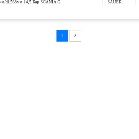
6мм/dł.568мм 14,5 Бар SCANIA G
SAUER
1
2