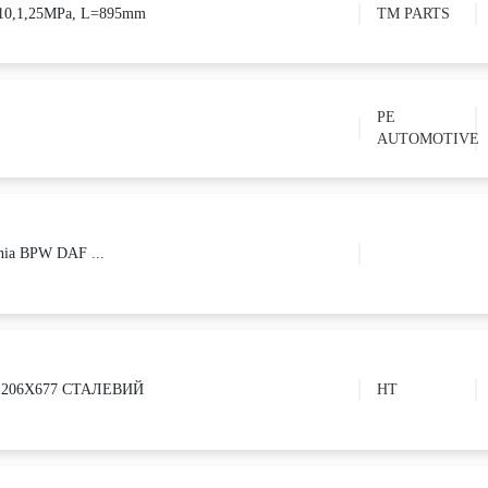
0,1,25MPa, L=895mm
TM PARTS
PE
AUTOMOTIVE
ia BPW DAF ...
 206X677 СТАЛЕВИЙ
HT