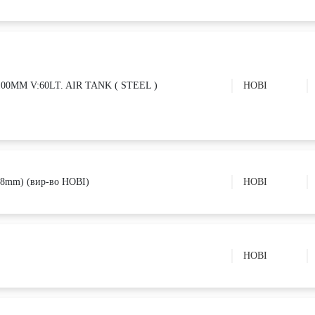
:1100MM V:60LT. AIR TANK ( STEEL )
HOBI
108mm) (вир-во HOBI)
HOBI
HOBI