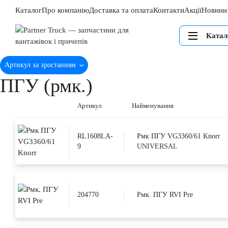
Каталог
Про компанію
Доставка та оплата
Контакти
Акції
Новини
Катал
Артикул за зростанням
ПГУ (рмк.)
Артикул
Найменування
RL1608LA-
Рмк ПГУ VG3360/61 Knorr
9
UNIVERSAL
204770
Рмк. ПГУ RVI Pre