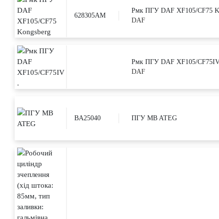
Рмк ПГУ DAF XF105/CF75 K
628305AM
DAF
Рмк ПГУ DAF XF105/CF75IV
DAF
BA25040
ПГУ MB ATEG