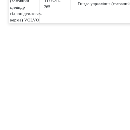
TD05-51-
Гніздо управління (головни
265