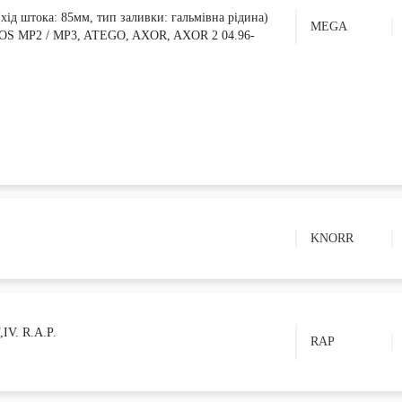
хід штока: 85мм, тип заливки: гальмівна рідина)
MEGA
 MP2 / MP3, ATEGO, AXOR, AXOR 2 04.96-
KNORR
IV. R.A.P.
RAP