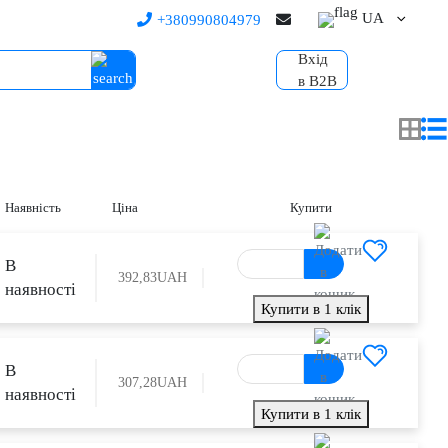
UA
+380990804979
Вхід
в B2B
Наявність
Ціна
Купити
В
392,83
UAH
наявності
Купити в 1 клік
В
307,28
UAH
наявності
Купити в 1 клік