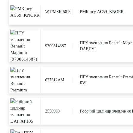
WT/MSK.58.5
РМК пгу AC59..KNORR.
ПГУ зчеплення Renault Magn
9700514387
DAF,RVI
ПГУ зчеплення Renault Prem
627612AM
RVI
2550900
Робочий циліндр зчеплення