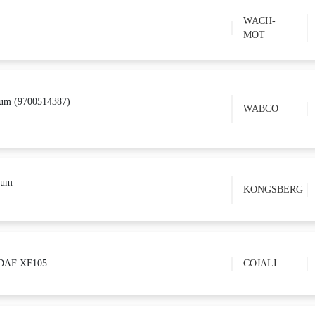
WACH-
MOT
um (9700514387)
WABCO
ium
KONGSBERG
 DAF XF105
COJALI