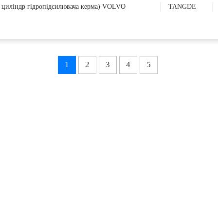
й циліндр гідропідсилювача керма) VOLVO
TANGDE
1
2
3
4
5