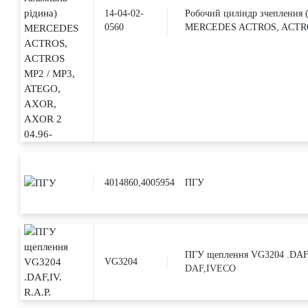
14-04-02-
Робочий циліндр зчеплення (
0560
MERCEDES ACTROS, ACTROS
4014860,4005954
ПГУ
ПГУ щеплення VG3204 .DAF,
VG3204
DAF,IVECO