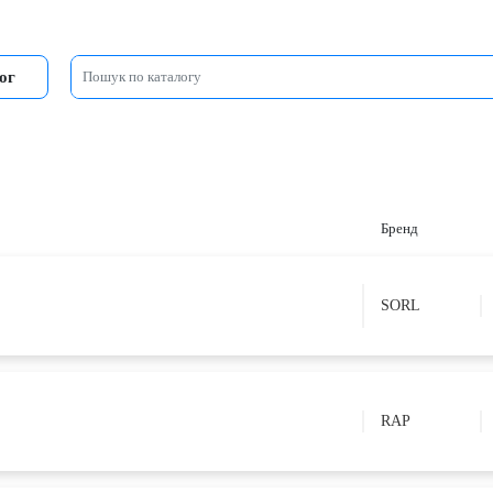
ог
Бренд
SORL
RAP