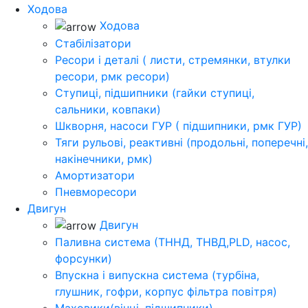
Ходова
Ходова
Стабілізатори
Ресори і деталі ( листи, стремянки, втулки
ресори, рмк ресори)
Ступиці, підшипники (гайки ступиці,
сальники, ковпаки)
Шкворня, насоси ГУР ( підшипники, рмк ГУР)
Тяги рульові, реактивні (продольні, поперечні,
накінечники, рмк)
Амортизатори
Пневморесори
Двигун
Двигун
Паливна система (ТННД, ТНВД,PLD, насос,
форсунки)
Впускна і випускна система (турбіна,
глушник, гофри, корпус фільтра повітря)