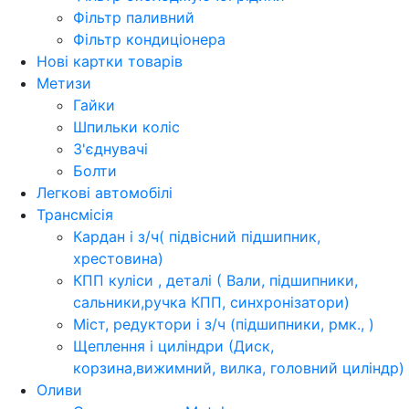
Фільтр паливний
Фільтр кондиціонера
Нові картки товарів
Метизи
Гайки
Шпильки коліс
З'єднувачі
Болти
Легкові автомобілі
Трансмісія
Кардан і з/ч( підвісний підшипник,
хрестовина)
КПП куліси , деталі ( Вали, підшипники,
сальники,ручка КПП, синхронізатори)
Міст, редуктори і з/ч (підшипники, рмк., )
Щеплення і циліндри (Диск,
корзина,вижимний, вилка, головний циліндр)
Оливи