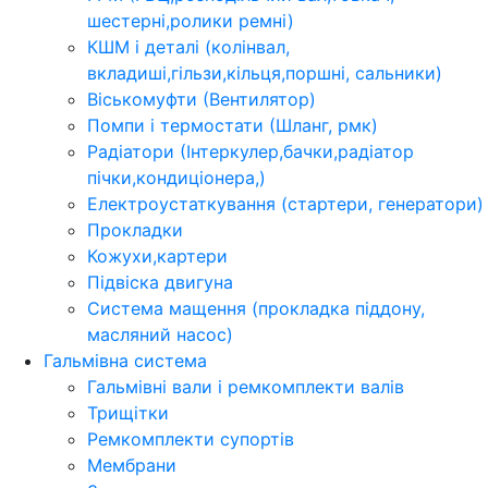
шестерні,ролики ремні)
КШМ і деталі (колінвал,
вкладиші,гільзи,кільця,поршні, сальники)
Віськомуфти (Вентилятор)
Помпи і термостати (Шланг, рмк)
Радіатори (Інтеркулер,бачки,радіатор
пічки,кондиціонера,)
Електроустаткування (стартери, генератори)
Прокладки
Кожухи,картери
Підвіска двигуна
Система мащення (прокладка піддону,
масляний насос)
Гальмівна система
Гальмівні вали і ремкомплекти валів
Трищітки
Ремкомплекти супортів
Мембрани