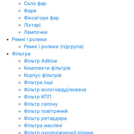
Скло фар
Фари
Фіксатори фар
Ліхтарі
Лампочки
Ремні і ролики
Ремні і ролики (підгрупа)
Фільтра
Фільтр Adblue
Комплекти фільтрів
Корпус фільтрів
Фільтра інші
Фільтр вологовідділювача
Фільтр КПП
Фільтр салону
Фільтр повітряний
Фільтр ретардера
Фільтра масляні
Фільтр охолоджуючої рідини