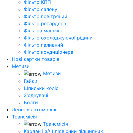
Фільтр КПП
Фільтр салону
Фільтр повітряний
Фільтр ретардера
Фільтра масляні
Фільтр охолоджуючої рідини
Фільтр паливний
Фільтр кондиціонера
Нові картки товарів
Метизи
Метизи
Гайки
Шпильки коліс
З'єднувачі
Болти
Легкові автомобілі
Трансмісія
Трансмісія
Кардан і з/ч( підвісний підшипник,