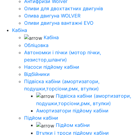
Антифризи Wolver
Оливи для двохтактних двигунів
Олива двигуна WOLVER
Оливи двигуна вантажні EVO
Кабіна
Кабіна
Обліцовка
Автономки і пічки (мотор пічки,
резистор,шланги)
Насоси підйому кабіни
Відбійники
Підвіска кабіни (амортизатори,
подушки,торсіони,рмк, втулки)
Підвіска кабіни (амортизатори,
подушки,торсіони,рмк, втулки)
Амортизатори підйому кабіни
Підйом кабіни
Підйом кабіни
Втулки і троси підйому кабіни