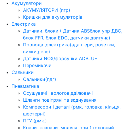
Акумулятори
АКУМУЛЯТОРИ (пгр)
Кришки для акумуляторів
Електрика
Датчики, блоки ( Датчик ABSблок упр ДВС,
блок FFR, блок EDC, датчики двигуна)
Провода ,електрика(адаптери, розетки,
вилки,реле)
Датчики NOX/форсунки ADBLUE
Перемикачи
Сальники
Сальники(пдг)
Пневматика
Осушувачі і вологовідділювачі
Шланги повітряні та зєднування
Компресори і деталі (рмк. головка, кільця,
шестерні)
ПГУ (рмк.)
Крани, клапани, модулятори ( головний