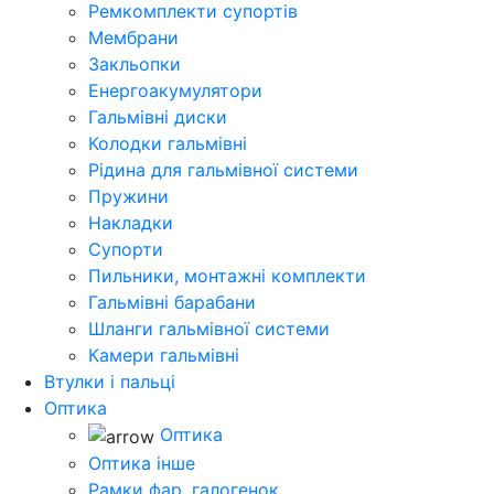
Ремкомплекти супортів
Мембрани
Закльопки
Енергоакумулятори
Гальмівні диски
Колодки гальмівні
Рідина для гальмівної системи
Пружини
Накладки
Супорти
Пильники, монтажні комплекти
Гальмівні барабани
Шланги гальмівної системи
Камери гальмівні
Втулки і пальці
Оптика
Оптика
Оптика інше
Рамки фар, галогенок