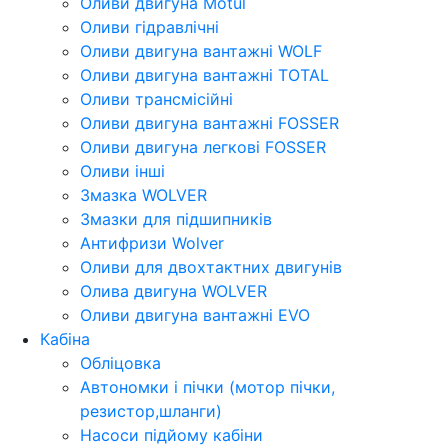
Оливи двигуна Motul
Оливи гідравлічні
Оливи двигуна вантажні WOLF
Оливи двигуна вантажні TOTAL
Оливи трансмісійні
Оливи двигуна вантажні FOSSER
Оливи двигуна легкові FOSSER
Оливи інші
Змазка WOLVER
Змазки для підшипників
Антифризи Wolver
Оливи для двохтактних двигунів
Олива двигуна WOLVER
Оливи двигуна вантажні EVO
Кабіна
Обліцовка
Автономки і пічки (мотор пічки,
резистор,шланги)
Насоси підйому кабіни