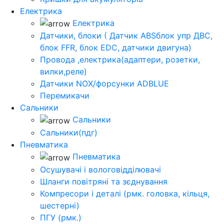
Електрика
Електрика
Датчики, блоки ( Датчик ABSблок упр ДВС,
блок FFR, блок EDC, датчики двигуна)
Провода ,електрика(адаптери, розетки,
вилки,реле)
Датчики NOX/форсунки ADBLUE
Перемикачи
Сальники
Сальники
Сальники(пдг)
Пневматика
Пневматика
Осушувачі і вологовідділювачі
Шланги повітряні та зєднування
Компресори і деталі (рмк. головка, кільця,
шестерні)
ПГУ (рмк.)