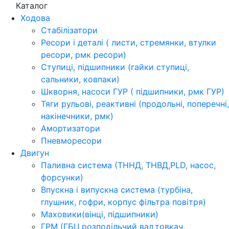
Каталог
Ходова
Стабілізатори
Ресори і деталі ( листи, стремянки, втулки
ресори, рмк ресори)
Ступиці, підшипники (гайки ступиці,
сальники, ковпаки)
Шкворня, насоси ГУР ( підшипники, рмк ГУР)
Тяги рульові, реактивні (продольні, поперечні,
накінечники, рмк)
Амортизатори
Пневморесори
Двигун
Паливна система (ТННД, ТНВД,PLD, насос,
форсунки)
Впускна і випускна система (турбіна,
глушник, гофри, корпус фільтра повітря)
Маховики(вінці, підшипники)
ГРМ (ГБЦ,розподільчий вал,товкач,