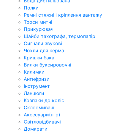
Вода дистильована
Полки
Ремні стяжні і кріплення вантажу
Троси митні
Прикурювачі
Шайби тахографа, термопапір
Сигнали звукові
Чохли для керма
Кришки бака
Вилки буксировочні
Килимки
Антифризи
Інструмент
Ланцюги
Ковпаки до коліс
Склоомивачі
Аксесуари(пгр)
Світловідбивачі
Домкрати