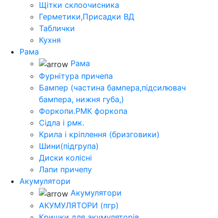
Щітки склоочисника
Герметики,Присадки ВД
Таблички
Кухня
Рама
Рама
Фурнітура причепа
Бампер (частина бампера,підсилювач
бампера, нижня губа,)
Форкопи.РМК форкопа
Сідла і рмк.
Крила і кріплення (бризговики)
Шини(підгрупа)
Диски колісні
Лапи причепу
Акумулятори
Акумулятори
АКУМУЛЯТОРИ (пгр)
Кришки для акумуляторів