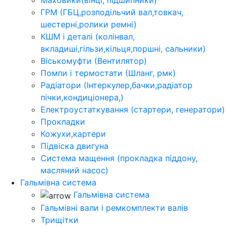
Маховики(вінці, підшипники)
ГРМ (ГБЦ,розподільчий вал,товкач,
шестерні,ролики ремні)
КШМ і деталі (колінвал,
вкладиші,гільзи,кільця,поршні, сальники)
Віськомуфти (Вентилятор)
Помпи і термостати (Шланг, рмк)
Радіатори (Інтеркулер,бачки,радіатор
пічки,кондиціонера,)
Електроустаткування (стартери, генератори)
Прокладки
Кожухи,картери
Підвіска двигуна
Система мащення (прокладка піддону,
масляний насос)
Гальмівна система
Гальмівна система
Гальмівні вали і ремкомплекти валів
Трищітки