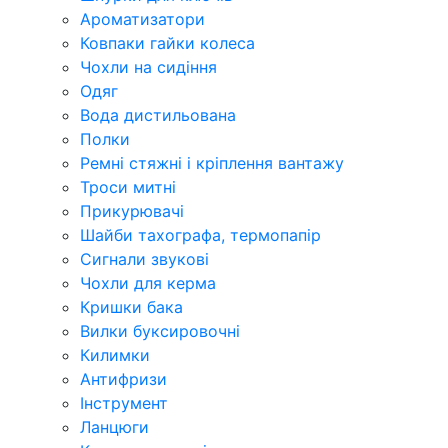
Ароматизатори
Ковпаки гайки колеса
Чохли на сидіння
Одяг
Вода дистильована
Полки
Ремні стяжні і кріплення вантажу
Троси митні
Прикурювачі
Шайби тахографа, термопапір
Сигнали звукові
Чохли для керма
Кришки бака
Вилки буксировочні
Килимки
Антифризи
Інструмент
Ланцюги