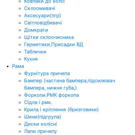
Ковпаки до коліс
Склоомивачі
Аксесуари(пгр)
Світловідбивачі
Домкрати
Щітки склоочисника
Герметики,Присадки ВД
Таблички
Кухня
Рама
Фурнітура причепа
Бампер (частина бампера,підсилювач
бампера, нижня губа,)
Форкопи.РМК форкопа
Сідла і рмк.
Крила і кріплення (бризговики)
Шини(підгрупа)
Диски колісні
Лапи причепу