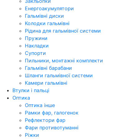
Закльопки
Енергоакумулятори
Гальмівні диски
Колодки гальмівні
Рідина для гальмівної системи
Пружини
Накладки
Супорти
Пильники, монтажні комплекти
Гальмівні барабани
Шланги гальмівної системи
Камери гальмівні
Втулки і пальці
Оптика
Оптика інше
Рамки фар, галогенок
Рефлектори фар
Фари противотуманні
Ріжки