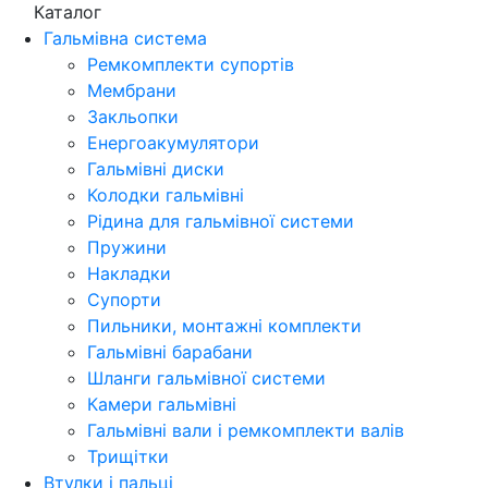
Каталог
Гальмівна система
Ремкомплекти супортів
Мембрани
Закльопки
Енергоакумулятори
Гальмівні диски
Колодки гальмівні
Рідина для гальмівної системи
Пружини
Накладки
Супорти
Пильники, монтажні комплекти
Гальмівні барабани
Шланги гальмівної системи
Камери гальмівні
Гальмівні вали і ремкомплекти валів
Трищітки
Втулки і пальці