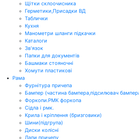
Щітки склоочисника
Герметики,Присадки ВД
Таблички
Кухня
Манометри шланги підкачки
Каталоги
Зв'язок
Папки для документів
Башмаки стояночні
Хомути пластикові
Рама
Фурнітура причепа
Бампер (частина бампера,підсилювач бампера
Форкопи.РМК форкопа
Сідла і рмк.
Крила і кріплення (бризговики)
Шини(підгрупа)
Диски колісні
Лапи причепу