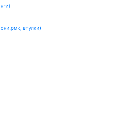
анги)
іони,рмк, втулки)