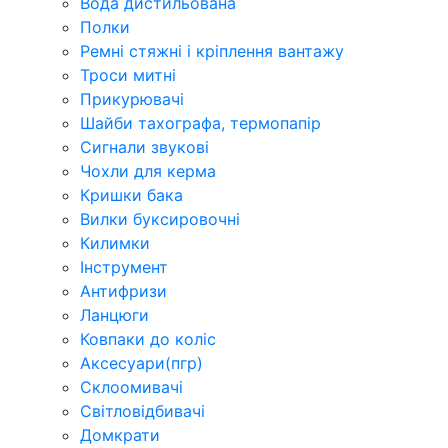
Вода дистильована
Полки
Ремні стяжні і кріплення вантажу
Троси митні
Прикурювачі
Шайби тахографа, термопапір
Сигнали звукові
Чохли для керма
Кришки бака
Вилки буксировочні
Килимки
Інструмент
Антифризи
Ланцюги
Ковпаки до коліс
Аксесуари(пгр)
Склоомивачі
Світловідбивачі
Домкрати