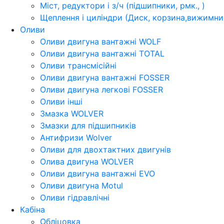
Міст, редуктори і з/ч (підшипники, рмк., )
Щеплення і циліндри (Диск, корзина,вижимний
Оливи
Оливи двигуна вантажні WOLF
Оливи двигуна вантажні TOTAL
Оливи трансмісійні
Оливи двигуна вантажні FOSSER
Оливи двигуна легкові FOSSER
Оливи інші
Змазка WOLVER
Змазки для підшипників
Антифризи Wolver
Оливи для двохтактних двигунів
Олива двигуна WOLVER
Оливи двигуна вантажні EVO
Оливи двигуна Motul
Оливи гідравлічні
Кабіна
Обліцовка