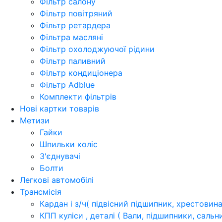
Фільтр салону
Фільтр повітряний
Фільтр ретардера
Фільтра масляні
Фільтр охолоджуючої рідини
Фільтр паливний
Фільтр кондиціонера
Фільтр Adblue
Комплекти фільтрів
Нові картки товарів
Метизи
Гайки
Шпильки коліс
З'єднувачі
Болти
Легкові автомобілі
Трансмісія
Кардан і з/ч( підвісний підшипник, хрестовина
КПП куліси , деталі ( Вали, підшипники, саль