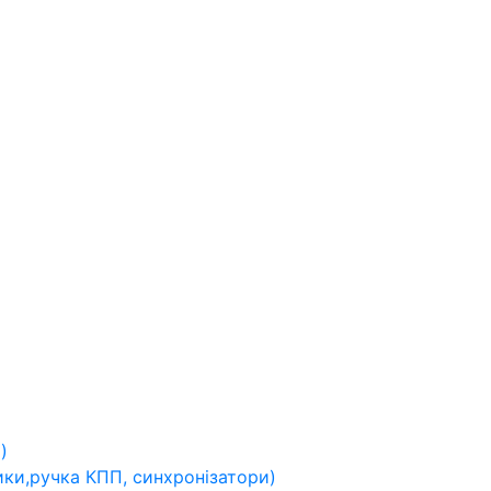
)
ники,ручка КПП, синхронізатори)