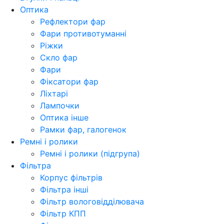
Оптика
Рефлектори фар
Фари противотуманні
Ріжки
Скло фар
Фари
Фіксатори фар
Ліхтарі
Лампочки
Оптика інше
Рамки фар, галогенок
Ремні і ролики
Ремні і ролики (підгрупа)
Фільтра
Корпус фільтрів
Фільтра інші
Фільтр вологовідділювача
Фільтр КПП